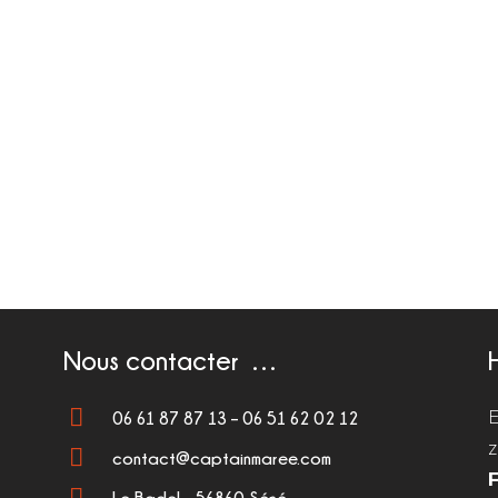
Nous contacter …
E
06 61 87 87 13 – 06 51 62 02 12
z
contact@captainmaree.com